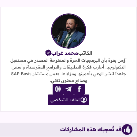
الكاتب
محمد غراب
أؤمن بقوة بأن البرمجيات الحرة والمفتوحة المصدر هي مستقبل
التكنولوجيا. أحارب فكرة التطبيقات والبرامج المقرصنة، وأسعى
جاهداً لنشر الوعي بأهميتها ومزاياها. يعمل مستشار SAP Basis
وصانع محتوى تقني.
website
telegram
facebook
الملف الشخصي
قد تُعجبك هذه المشاركات