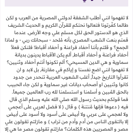
لا تفهموا انني أطلب الشفقة لدولتي المصرية من العرب و لكن
طالما كفّرتونا فتعالوا نحتكم للقرآن الكريم و الحديث الشريف
الذي هو الدستور الحق لكل مسلم علي وجه الأرض. عندما
قمتم بنعت الشعب المصري بأنه مُلحد - سبحانك ربي - و لماذا
الجمع؟ و قلتم بأننا أحفاد فراعنة و أحفاد أقباط! فلنكن فعلاً
أحفاد فراعنة و أحفاد أقباط, ألم يكن الأقباط يدينون بديانة
سماوية و هي الدين المسيحي؟ ألم تكونوا أنتم أحفاد وثنيين؟
لا تفهموا انني اضع نفسنا و إياكم في مقارنة, بل لابد و ان
تقرأوا التاريخ جيداً, أغلب الشعوب العربية تنحدر من جدود
كانوا وثنيين او أصحاب ديانات غير سماوية و لكن جاء الحبيب
بالحق المُبين و أسلمنا و استسلمنا لله رب العالمين جميعاً.
فما قولكم بحديث رسول الله صلي الله عليه وسلم الذي قال
فيه { دعوها فإنها مُنتنة } و قال { لا فضل لعربي على أعجمي
ولا لعجمي على عربي ولا أبيض على أسود ولا أسود على أبيض
إلا بالتقوى الناس من آدم وآدم من تراب } و مازلتم تقولون علي
مصر و المصريين هذه الكلمات؟ مازلتم تقولون مصر ما هي إلا