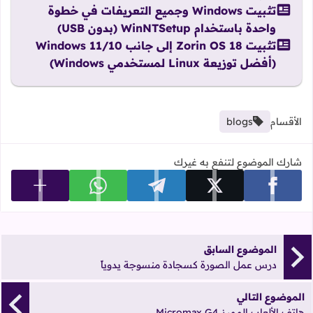
تثبيت Windows وجميع التعريفات في خطوة
واحدة باستخدام WinNTSetup (بدون USB)
تثبيت Zorin OS 18 إلى جانب Windows 11/10
(أفضل توزيعة Linux لمستخدمي Windows)
الأقسام
blogs
شارك الموضوع لتنفع به غيرك
عرض المزي
شارك على facebook
شارك على x
شارك على telegram
شارك على whatsapp
الموضوع السابق
درس عمل الصورة كسجادة منسوجة يدوياً
الموضوع التالي
هاتف الألعاب المميز Micromax G4