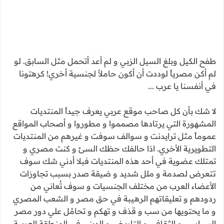
طفح الكيل وبلغ السيل الزبي و لم أعد أتحمل مثل السابق. لو
لم أكن مصرياً لوددت أن أكون حاملاً لجنسية أخري! كرهتونا
في أنفسنا يا عرب ...
لا شك بأن كل صاحب موقع عربي يعرف جيداً المنتديات
المشهورة التي يرتادها مصمموا و مطوروا و أصحاب المواقع
عموماً مثل ترايدنت و سوالف سوفت و غيرهم من المنتديات
التطويرية الأخري. اذا حالفك حظك السئ و كنت مصري و
تمتلك عضوية في أحد هذه المنتديات فبلا أدني شك سوف
تتعرض لصدمة و ملل شديد و ضيقة صدر بسبب تجاوزات
الأعضاء العرب من مختلف الجنسيات و سوف تُعاني من
ردودهم و تعليقاتهم الرهيبة في حق مصر و الشعب المصري
و ما يحتويها من سب و قذف و تهكم و تحامُل علي دور مصر
السياسي و الثقافي و التاريخي و الديني في المنطقة العربية.