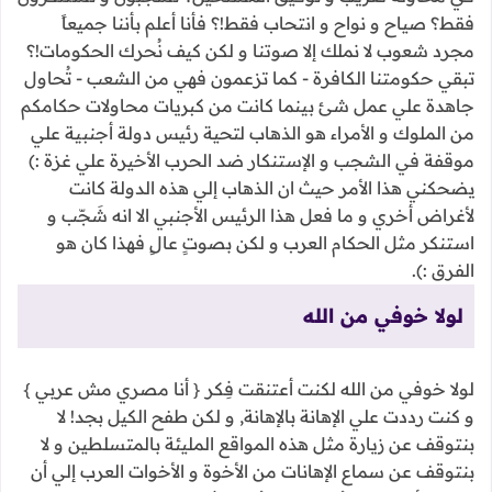
فقط؟ صياح و نواح و انتحاب فقط!؟ فأنا أعلم بأننا جميعاً
مجرد شعوب لا نملك إلا صوتنا و لكن كيف نُحرك الحكومات!؟
تبقي حكومتنا الكافرة - كما تزعمون فهي من الشعب - تُحاول
جاهدة علي عمل شئ بينما كانت من كبريات محاولات حكامكم
من الملوك و الأمراء هو الذهاب لتحية رئيس دولة أجنبية علي
موقفة في الشجب و الإستنكار ضد الحرب الأخيرة علي غزة :)
يضحكني هذا الأمر حيث ان الذهاب إلي هذه الدولة كانت
لأغراض أخري و ما فعل هذا الرئيس الأجنبي الا انه شَجّب و
استنكر مثل الحكام العرب و لكن بصوتٍ عالٍ فهذا كان هو
الفرق :).
لولا خوفي من الله
لولا خوفي من الله لكنت أعتنقت فِكر { أنا مصري مش عربي }
و كنت رددت علي الإهانة بالإهانة, و لكن طفح الكيل بجد! لا
بنتوقف عن زيارة مثل هذه المواقع المليئة بالمتسلطين و لا
بنتوقف عن سماع الإهانات من الأخوة و الأخوات العرب إلي أن