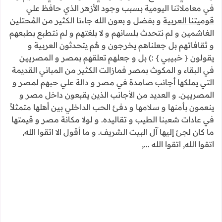
في معاملاتنا اليومية بسبب وجود الأزهر الذي حافظ علي
قوميتنا العربية
و بفضل و بعون الله جاءنا الكثير من المُحتلين
الغاشمين و لم نتحدث بلسانهم و لا بلغتهم و لم نتطبع بطبعهم
و ثقافاتهم بل جعلناهم يخرجون و هُم يتحدثون العربية و
يقولون { خبيبي } :) بل و جعلهم تعلقهم بمصر و المصريين
في البقاء و المكوث بمصر فمازالت الكثير من المباني القديمة
التي يملكها أجانب صامدة في مصر و دالة علي حبهم لمصر و
المصريين. و العديد من الأجانب الذين يقبعون داخل مصر و
ينعمون بأمنها و سلامها و دفئ الحب الداخلي بين أهلها متمثلاً
في عادات شعبنا الطيب و تقاليده. و لولا مكانة مصر و قيمتها
ما كان لجئ إليها آل البيت الشريف. و ما أقول الا اتقوا الله,
اتقوا الله, اتقوا الله ...,