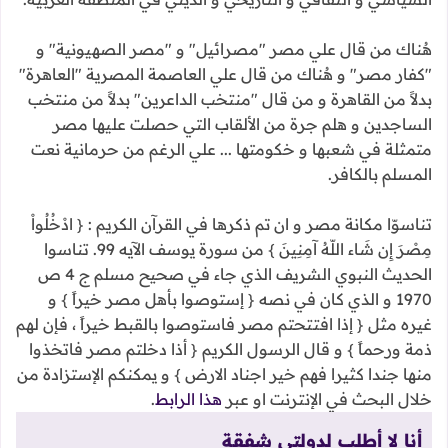
هُناك من قال علي مصر "مصرائيل" و "مصر الصهيونية" و
"كفار مصر" و هُناك من قال علي العاصمة المصرية "العاهرة"
بدلاً من القاهرة و من قال "منتخب الداعرين" بدلاً من منتخب
الساجدين و هلم جرة من الألقاب التي حصلت عليها مصر
متمثلة في شعبها و خكومتها ... علي الرغم من حرمانية نعت
المسلم بالكافر.
تناسوّا مكانة مصر و ان تم ذكرها في القرآن الكريم : { ادْخُلُواْ
مِصْرَ إِن شَاء اللّهُ آمِنِينَ } من سورة يوسف الآيه 99. تناسوا
الحديث النبوي الشريف الذي جاء في صحيح مسلم ج 4 ص
1970 و الذي كان في نصه { إستوصوا بأهل مصر خيراً } و
غيره مثل { إذا افتتحتم مصر فاستوصوا بالقبط خيراً ، فإن لهم
ذمة ورحماً } و قال الرسول الكريم { أذا دخلتم مصر فاتخذوا
منها جندا كثيرا فهم خير اجناد الارض } و يمكنكم الإستزادة من
خلال البحث في الإنترنت او عبر
هذا الرابط
.
أنا لا أطلب لدولتي شفقة