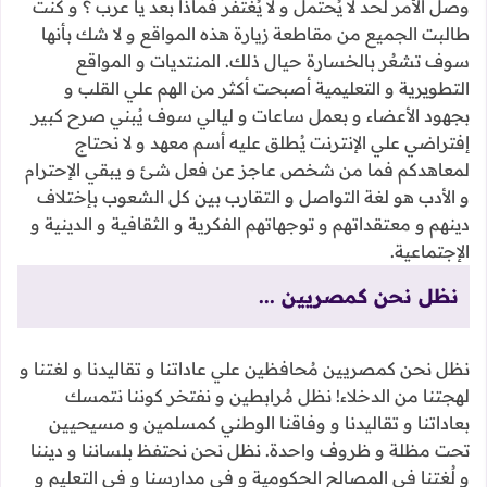
وصل الأمر لحد لا يُحتمل و لا يُغتفر فماذا بعد يا عرب ؟ و كنت
طالبت الجميع من مقاطعة زيارة هذه المواقع و لا شك بأنها
سوف تشعُر بالخسارة حيال ذلك. المنتديات و المواقع
التطويرية و التعليمية أصبحت أكثر من الهم علي القلب و
بجهود الأعضاء و بعمل ساعات و ليالي سوف يُبني صرح كبير
إفتراضي علي الإنترنت يُطلق عليه أسم معهد و لا نحتاج
لمعاهدكم فما من شخص عاجز عن فعل شئ و يبقي الإحترام
و الأدب هو لغة التواصل و التقارب بين كل الشعوب بإختلاف
دينهم و معتقداتهم و توجهاتهم الفكرية و الثقافية و الدينية و
الإجتماعية.
نظل نحن كمصريين ...
نظل نحن كمصريين مُحافظين علي عاداتنا و تقاليدنا و لغتنا و
لهجتنا من الدخلاء! نظل مُرابطين و نفتخر كوننا نتمسك
بعاداتنا و تقاليدنا و وفاقنا الوطني كمسلمين و مسيحيين
تحت مظلة و ظروف واحدة. نظل نحن نحتفظ بلساننا و ديننا
و لُغتنا في المصالح الحكومية و في مدارسنا و في التعليم و