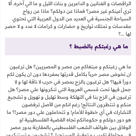
الراقصات و الفنانين و الداعرين و بنات الليل و ما الي آخره. ألا
تري أعينكم غير مصر؟ فماذا عن دولكم؟ ماذا عن رواج
السياحة الجنسية في العديد من الدول العربية التي تحتوي
مقدسات و تمتلك تواريخ و حضارات و كرامات لا عدد و لا حصر
لها ...؟
ما هي رغبتكم بالضبط ؟
ما هي رغبتكم و مبتغاكم من مصر و المصريين؟ هل ترغبون
ان تخوض مصر حرباً بكامل قدرتها بمفردها دون ان يكون لكم
دوراً فيها؟ هل ترغبون بالزج بمصر في حرب لا ناقة لها و لا
جمل فيها تحت مُسمي العروبة التي تنكرونها علي مصر؟ هل
ترغبون في الزج بنا في التهلكة وسط تهليل و تهويل و تشجيع
منكم و تنتظرون النتائج! رغم انكم من الأصل ترفضون
التشارك في أي خطوة للأمام! و تتحاملون علي دور مصر!؟ ما
هو دور دولكم و حكوماتكم تجاه القضية الفلسطينية او
الوفاق بين طوائف الشعب الفلسطيني بالمقارنة بدور مصر
في محاولة تقريب و توفيق المستحيل؟ تشجبون و تستنكرون