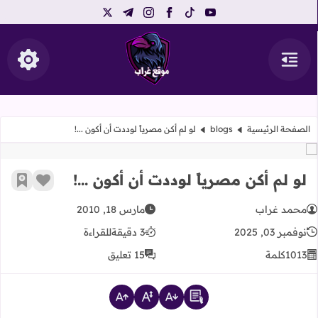
telegram
instagram
x
facebook
tiktok
youtube
القائمة
إظهار ال
موقع غراب
الصفحة الرئيسية
blogs
لو لم أكن مصرياً لوددت أن أكون ...!
لو لم أكن مصرياً لوددت أن أكون ...!
لو لم أكن مصرياً لوددت أن أكون ...!
زر الإعج
أضف إ
محمد غراب
مارس 18, 2010
نوفمبر 03, 2025
3 دقيقة
للقراءة
1013
كلمة
15 تعليق