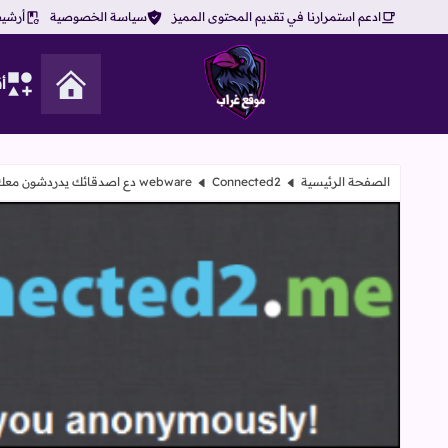
ادعم استمرارنا في تقديم المحتوى المميز
سياسة الخصوصية
أرشيف
أ
موقع غراب
الصفحة الرئيسية
Connected2 دع اصدقائك يدردشون معك
webware