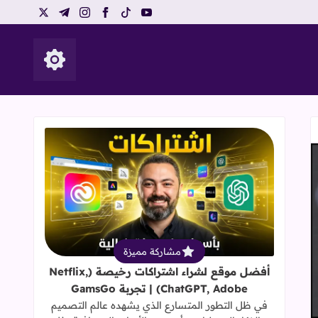
telegram
instagram
x
facebook
tiktok
youtube
إظهار الأزرار
قراءة المزيد عن أفضل موقع لشراء اشتراكات رخيصة (hatGPT, Adobe
مشاركة مميزة
أفضل موقع لشراء اشتراكات رخيصة (Netflix,
ChatGPT, Adobe) | تجربة GamsGo
في ظل التطور المتسارع الذي يشهده عالم التصميم