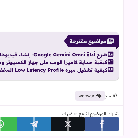
مواضيع مقترحة
شرح أداة Google Gemini Omni: إنشاء فيديوهات بالذكاء الاصطناعي مجاناً
كيفية حماية كاميرا الويب على جهاز الكمبيوتر وم
كيفية تشغيل ميزة Low Latency Profile المخفية لتسريع أداء Windows 11
الأقسام
webware
شارك الموضوع لتنفع به غيرك
شارك على facebook
شارك على x
شارك على telegram
ش