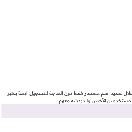
ث إليك بشكل مجهول anonymous او من خلال تحديد اسم مستعار فقط دون الحاجة للتسجيل, ايضاً يعتبر
لمستخدمين الآخرين والدردشة معهم.