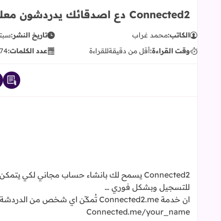
Connected2 دع اصدقائك يدردشون معك
الكاتب:
محمد غراب
تاريخ النشر:
سبتمبر 
وقت القراءة:
أقل من دقيقة
للقراءة
عدد الكلمات:
74
Connected2 يسمح لك بانشاء حساب مجاني لكي 
للتسجيل وبشكل فوري …
ان خدمة Connected2.me تُمكّن اي 
Connected.me/your_name