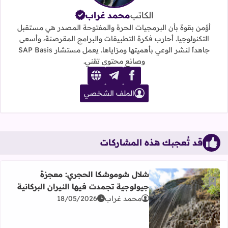
الكاتب
محمد غراب
أؤمن بقوة بأن البرمجيات الحرة والمفتوحة المصدر هي مستقبل
التكنولوجيا. أحارب فكرة التطبيقات والبرامج المقرصنة، وأسعى
جاهداً لنشر الوعي بأهميتها ومزاياها. يعمل مستشار SAP Basis
وصانع محتوى تقني.
website
telegram
facebook
الملف الشخصي
قد تُعجبك هذه المشاركات
شلال شوموشكا الحجري: معجزة
أضف إلى العلامات المرجعية
جيولوجية تجمدت فيها النيران البركانية
محمد غراب
18/05/2026
اقرأ المزيد عن شلال شوموشكا الحجري: معجزة جيولوجية تجمدت