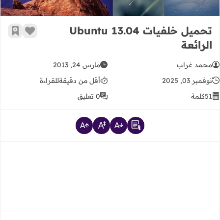
تحميل خلفيات Ubuntu 13.04
زر الإعج
أضف إ
الرائعة
محمد غراب
مارس 24, 2013
نوفمبر 03, 2025
أقل من دقيقة
للقراءة
51
كلمة
0 تعليق