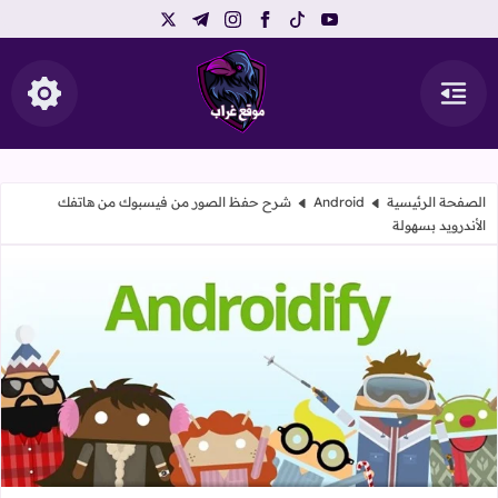
telegram
instagram
x
facebook
tiktok
youtube
القائمة
إظهار ال
موقع غراب
الصفحة الرئيسية
Android
شرح حفظ الصور من فيسبوك من هاتفك
الأندرويد بسهولة
شرح حفظ الصور من فيسبوك من هاتفك