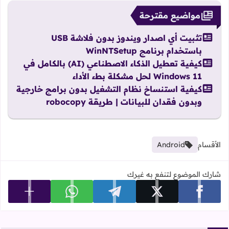
مواضيع مقترحة
تثبيت أي اصدار ويندوز بدون فلاشة USB
باستخدام برنامج WinNTSetup
كيفية تعطيل الذكاء الاصطناعي (AI) بالكامل في
Windows 11 لحل مشكلة بطء الأداء
كيفية استنساخ نظام التشغيل بدون برامج خارجية
وبدون فقدان للبيانات | طريقة robocopy
الأقسام
Android
شارك الموضوع لتنفع به غيرك
عرض المزي
شارك على facebook
شارك على x
شارك على telegram
شارك على whatsapp