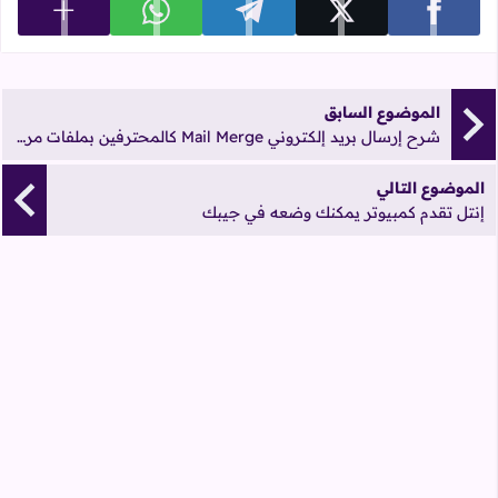
عرض المزي
شارك على facebook
شارك على x
شارك على telegram
شارك على whatsapp
الموضوع السابق
شرح إرسال بريد إلكتروني Mail Merge كالمحترفين بملفات مرفقة
الموضوع التالي
إنتل تقدم كمبيوتر يمكنك وضعه في جيبك