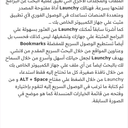
الملفات والمجلدات الآخري التي تُعيق عملية البحث عن البرامج
لفتحها بسرعة. فهنالك
Launchy
أداة مفتوحة المصدر
ومتعددة المنصات تساعدك في الوصول الفوري لأي تطبيق
مثبت علي جهاز الكمبيوتر الخاص بك …
كما أشرنا سابقاً تُمكنك
Launchy
من العثور بسهولة علي
البرامج المثبتة علي جهازك وتشغيلها، ليس كذلك فحسب بل
أيضاً تستطيع الوصول السريع للمفضلة
Bookmarks
وعناوين المواقع من خلال البحث السريع المقدم من لانشي.
يهدف
Launchy
لجعل حياتك أسهل وأسرع من خلال السماح
لك بالبحث ايضاً عن أي ملف علي جهاز الكمبيوتر الخاص بك
من خلال نافذة صغيرة، كل ما تحتاج إليه فقط استدعاء
Launchy من خلال الضغط علي مفتاح
ALT + Space
و من
ثم كتابة ما ترغب في الوصول السريع إليه لتقوم بإختياره
وفتحه من قائمة الخيارات المنسدلة كما هو موضح في
الصورة السابقة.