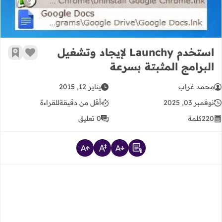
استخدم Launchy لإيجاد وتشغيل
زر الإعج
أضف إ
البرامج المثبتة بسرعة
محمد غراب
يناير 12, 2015
نوفمبر 03, 2025
أقل من دقيقة
للقراءة
220
كلمة
0 تعليق