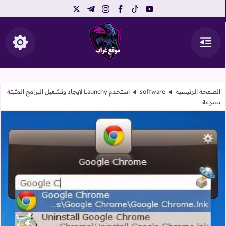
telegram
instagram
x
facebook
tiktok
youtube
القائمة
إظهار ال
موقع غراب
الصفحة الرئيسية
software
استخدم Launchy لإيجاد وتشغيل البرامج المثبتة
بسرعة
استخدم Launchy لإيجاد وتشغيل البرامج المثبتة بسرعة