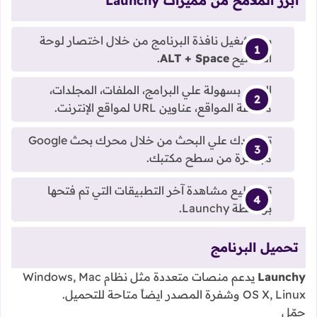
أبرز الملامح من مميزات Launchy
بدء تشغيل نافذة البرنامج من خلال اختصار لوحة
المفاتيح
ALT + Space
.
العثور بسهولة علي البرامج، الملفات، المجلدات،
مفضلة المواقع، عناوين URL لمواقع الإنترنت.
تساعدك علي البحث من خلال محرك بحث Google
مباشرة من سطح مكتبك.
تستطيع مشاهدة آخر التطبيقات التي تم فتحها
بواسطة Launchy.
تحميل البرنامج
Launchy
يدعم منصات متعددة مثل نظام Windows, Mac
OS X, Linux وشفرة المصدر ايضاً متاحة للتحميل.
حمّل