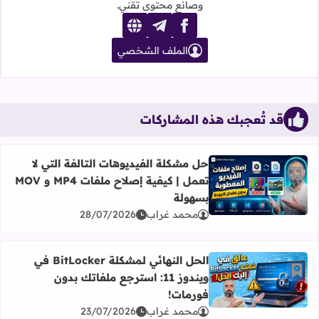
وصانع محتوى تقني.
website
telegram
facebook
الملف الشخصي
قد تُعجبك هذه المشاركات
حل مشكلة الفيديوهات التالفة التي لا
أضف إلى العلامات المرجعية
تعمل | كيفية إصلاح ملفات MP4 و MOV
اقرأ المزيد عن حل مشكلة الفيديوهات التالفة التي لا تعمل | كيفية إصلاح م
بسهولة
محمد غراب
28/07/2026
الحل النهائي لمشكلة BitLocker في
أضف إلى العلامات المرجعية
ويندوز 11: استرجع ملفاتك بدون
اقرأ المزيد عن الحل النهائي لمشكلة BitLocker في ويندوز 11: استرجع ملفاتك بدون فورمات!
فورمات!
محمد غراب
23/07/2026