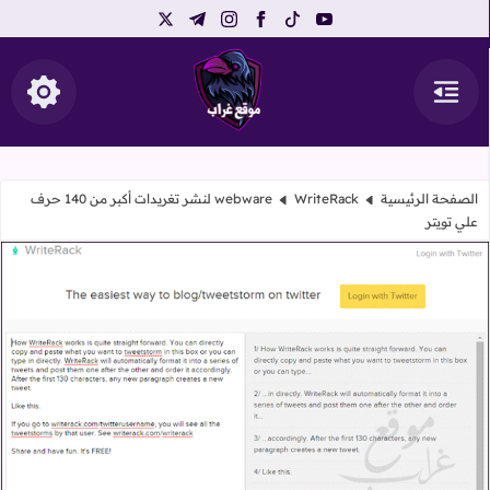
telegram
instagram
x
facebook
tiktok
youtube
القائمة
إظهار ال
موقع غراب
الصفحة الرئيسية
webware
WriteRack لنشر تغريدات أكبر من 140 حرف
علي تويتر
WriteRack لنشر تغريدات أكبر من 140 حرف علي تويتر