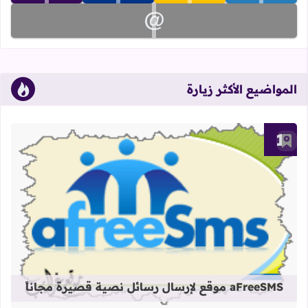
تابعنا على email
المواضيع الأكثر زيارة
أضف إلى العلامات المرجعية
قراءة المزيد عن aFreeSMS موقع لإرسال رسائل نصية قصيرة مجاناً
aFreeSMS موقع لإرسال رسائل نصية قصيرة مجاناً