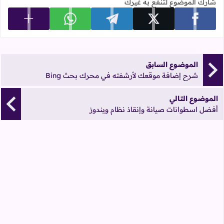
شارك الموضوع لتنفع به غيرك
عرض المزي
شارك على facebook
شارك على x
شارك على telegram
شارك على whatsapp
الموضوع السابق
شرح إضافة موقعك لأرشفته في محرك بحث Bing
الموضوع التالي
أفضل اسطوانات صيانة وإنقاذ نظام ويندوز