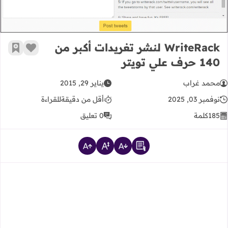
WriteRack لنشر تغريدات أكبر من
زر الإعج
أضف إ
140 حرف علي تويتر
محمد غراب
يناير 29, 2015
نوفمبر 03, 2025
أقل من دقيقة
للقراءة
185
كلمة
0 تعليق