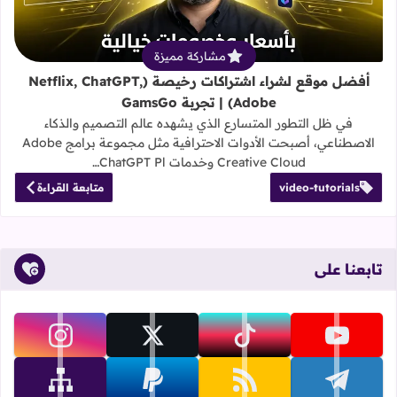
مشاركة مميزة
أفضل موقع لشراء اشتراكات رخيصة (Netflix, ChatGPT,
Adobe) | تجربة GamsGo
في ظل التطور المتسارع الذي يشهده عالم التصميم والذكاء
الاصطناعي، أصبحت الأدوات الاحترافية مثل مجموعة برامج Adobe
Creative Cloud وخدمات ChatGPT Pl…
video-tutorials
متابعة القراءة
تابعنا على
تابعنا على youtube
تابعنا على tiktok
تابعنا على x
تابعنا على instagram
تابعنا على telegram
تابعنا على rss
تابعنا على paypal
تابعنا على sitemap