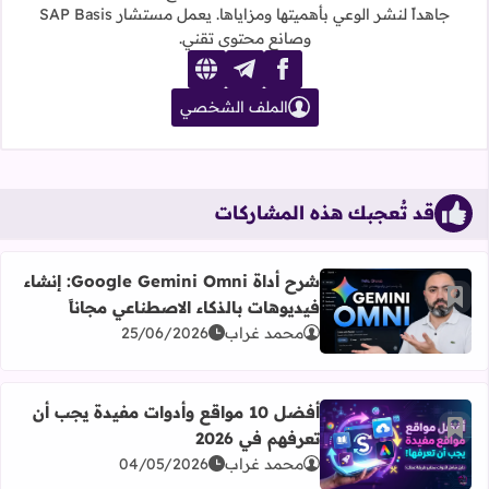
جاهداً لنشر الوعي بأهميتها ومزاياها. يعمل مستشار SAP Basis
وصانع محتوى تقني.
website
telegram
facebook
الملف الشخصي
قد تُعجبك هذه المشاركات
شرح أداة Google Gemini Omni: إنشاء
أضف إلى العلامات المرجعية
فيديوهات بالذكاء الاصطناعي مجاناً
اقرأ المزيد عن شرح أداة Google Gemini Omni: إنشاء فيديوهات بالذكاء الاصطناعي مجاناً
محمد غراب
25/06/2026
أفضل 10 مواقع وأدوات مفيدة يجب أن
أضف إلى العلامات المرجعية
تعرفهم في 2026
اقرأ المزيد عن أفضل 10 مواقع وأدوات مفيدة يجب أن تعرفهم في 2026
محمد غراب
04/05/2026