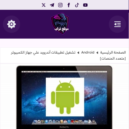
telegram
instagram
x
facebook
tiktok
youtube
القائمة
إظهار ال
موقع غراب
الصفحة الرئيسية
Android
تشغيل تطبيقات أندرويد علي جهاز الكمبيوتر
[متعدد المنصات]
تشغيل تطبيقات أندرويد علي جهاز الك