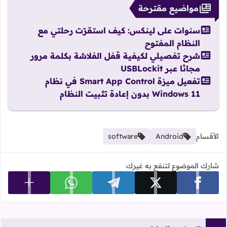
مواضيع مقترحة
سنوات على لينكس: كيف استقرّت رحلتي مع
النظام المفتوح
شرح تفصيلي لكيفية قفل الفلاشة بكلمة مرور
مجانًا عبر USBLockit
تفعيل ميزة Smart App Control في نظام
Windows 11 بدون إعادة تثبيت النظام
الأقسام
Android
software
شارك الموضوع لتنفع به غيرك
عرض المزي
شارك على facebook
شارك على x
شارك على telegram
شارك على whatsapp