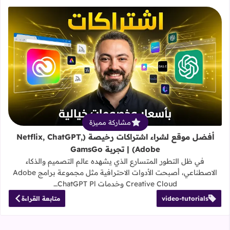
قراءة المزيد عن أفضل موقع لشراء اشتراكات رخيصة (atGPT, Adobe
مشاركة مميزة
أفضل موقع لشراء اشتراكات رخيصة (Netflix, ChatGPT,
Adobe) | تجربة GamsGo
في ظل التطور المتسارع الذي يشهده عالم التصميم والذكاء
الاصطناعي، أصبحت الأدوات الاحترافية مثل مجموعة برامج Adobe
Creative Cloud وخدمات ChatGPT Pl…
video-tutorials
متابعة القراءة