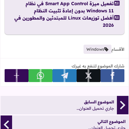
تفعيل ميزة Smart App Control في نظام
Windows 11 بدون إعادة تثبيت النظام
أفضل توزيعات Linux للمبتدئين والمطورين في
2026
الأقسام
Windows
شارك الموضوع لتنفع به غيرك
عرض المزي
شارك على facebook
شارك على x
شارك على telegram
شارك على whatsapp
الموضوع السابق
جاري تحميل العنوان...
الموضوع التالي
جاري تحميل العنوان...