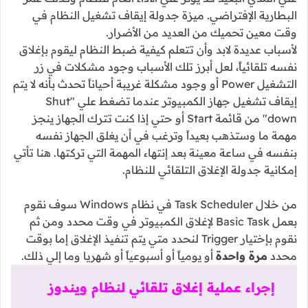
البطارية الإفتراضي. ميزة جدولة إيقاف تشغيل النظام في
وقت معين تحميك من العديد من الأضرار.
لأسباب عديدة لابد وأن تتعلم كيفية ضبط النظام ليقوم بإغلاق
نفسه تلقائياً، لعل أبرز تلك الأسباب وجود مشكلات في زر
التشغيل Power أو وجود مشكلة غريبة أحياناً تحدث بأنه لا يتم
إيقاف تشغيل جهاز الكمبيوتر عندما تضغط علي "Shut
down" من قائمة Start أو حتي إذا كنت تترك الجهاز ينجز
مهمة ما وستذهب بعيداً وترغب في أن يغلق الجهاز نفسه
بنفسه في ساعة معينة بعد إنتهاء المهمة التي تركتها. هنا تأتي
إمكانية جدولة الإغلاق التلقائي للنظام.
من خلال Task Scheduler في نظام Windows سوف نقوم
بعمل Basic Task لإغلاق الكمبيوتر في وقت محدد ومن ثم
نقوم بإختيار Trigger لنحدد متي يتم تنفيذ الإغلاق إما بوقت
محدد
مرة واحدة
أو يومياً أو أسبوعياً أو شهريا وما إلي ذلك.
إجراء عملية إغلاق تلقائي لنظام ويندوز