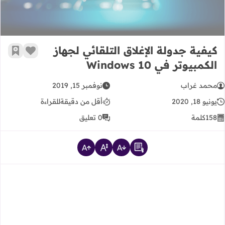
كيفية جدولة الإغلاق التلقائي لجهاز
زر الإعج
أضف إ
الكمبيوتر في Windows 10
محمد غراب
نوفمبر 15, 2019
يونيو 18, 2020
أقل من دقيقة
للقراءة
158
كلمة
0 تعليق