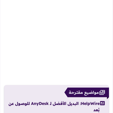
مواضيع مقترحة
HelpWire: البديل الأفضل لـ AnyDesk للوصول عن
بُعد