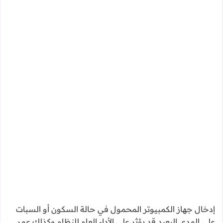
إدخال جهاز الكمبيوتر المحمول في حالة السكون أو السبات
علي المدي البعيد قد يؤثر علي الأداء العام للنظام وكذلك عمر