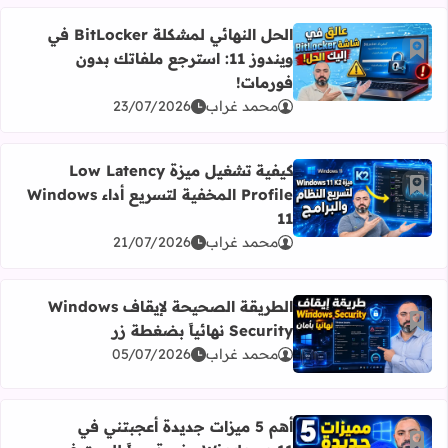
الحل النهائي لمشكلة BitLocker في
أضف إلى العلامات المرجعية
ويندوز 11: استرجع ملفاتك بدون
اقرأ المزيد عن الحل النهائي لمشكلة BitLocker في ويندوز 11: استرجع ملفاتك بدون فورمات!
فورمات!
محمد غراب
23/07/2026
كيفية تشغيل ميزة Low Latency
أضف إلى العلامات المرجعية
Profile المخفية لتسريع أداء Windows
اقرأ المزيد عن كيفية تشغيل ميزة Low Latency Profile المخفية لتسريع أداء Windows 11
11
محمد غراب
21/07/2026
الطريقة الصحيحة لإيقاف Windows
أضف إلى العلامات المرجعية
Security نهائياً بضغطة زر
اقرأ المزيد عن الطريقة الصحيحة لإيقاف Windows Security نهائياً بضغطة زر
محمد غراب
05/07/2026
أهم 5 ميزات جديدة أعجبتني في