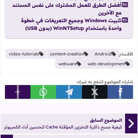
أفضل الطرق للعمل المشترك على نفس المستند
مع الآخرين
تثبيت Windows وجميع التعريفات في خطوة
واحدة باستخدام WinNTSetup (بدون USB)
الأقسام
Android
content-creation
video-tutorials
webware
web-development
شارك الموضوع لتنفع به غيرك
عرض المزي
شارك على facebook
شارك على x
شارك على telegram
شارك على whatsapp
الموضوع السابق
كيفية مسح ذاكرة التخزين المؤقتة Cache لتحسين أداء الكمبيوتر