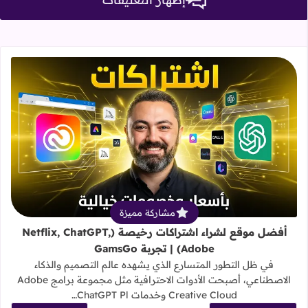
1. نأمل الحفاظ علي الذوق العام وآراء وتعليقات الغير.
3. تذكر، ما يلفظ من قول إلا لديه رقيب عتيد.
5. يمكنك نشر رابط صورة أو فيديو ليتم عرضها في التعليق.
4. يجب الالتزام التام بجميع قوانين
2. تجنب استخدام الكلمات البذيئة وتجنب أسلوب الهجوم والتجريح.
قراءة المزيد عن أفضل موقع لشراء اشتراكات رخيصة (atGPT, Adobe
مشاركة مميزة
أفضل موقع لشراء اشتراكات رخيصة (Netflix, ChatGPT,
Adobe) | تجربة GamsGo
في ظل التطور المتسارع الذي يشهده عالم التصميم والذكاء
الاصطناعي، أصبحت الأدوات الاحترافية مثل مجموعة برامج Adobe
Creative Cloud وخدمات ChatGPT Pl…