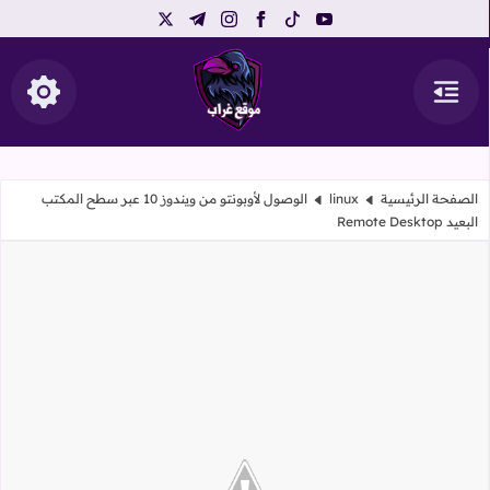
telegram
instagram
x
facebook
tiktok
youtube
القائمة
إظهار ال
موقع غراب
الصفحة الرئيسية
linux
الوصول لأوبونتو من ويندوز 10 عبر سطح المكتب
البعيد Remote Desktop