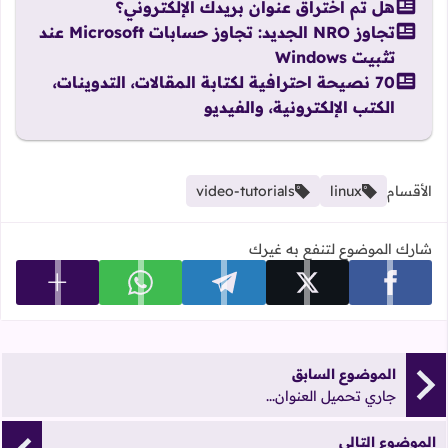
هل تم اختراق عنوان بريدك الإلكتروني؟
تجاوز NRO الجديد: تجاوز حسابات Microsoft عند
تثبيت Windows
70 نصيحة احترافية لكتابة المقالات، التدوينات،
الكتب الإلكترونية، والفيديو
الأقسام
linux
video-tutorials
شارك الموضوع لتنفع به غيرك
عرض المزي
شارك على facebook
شارك على x
شارك على telegram
شارك على whatsapp
الموضوع السابق
جاري تحميل العنوان...
الموضوع التالي