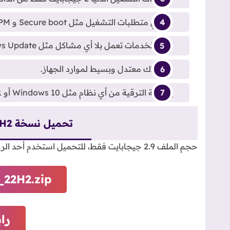
تخطي متطلبات التشغيل مثل Secure boot و TPM وذلك لضمان دعم كافة الأجهزة.
كافة الخدمات تعمل بلا أي مشاكل مثل Windows Update و Windows Security.
استهلاك معتدل وبسيط لموارد الجهاز.
إمكانية الترقية من أي نظام مثل Windows 10 أو Windows 11 إصدار أقدم بطريقة
تحميل نسخة Tiny11 - Win 11 22H2
حجم الملف 2.9 جيجابايت فقط، للتحميل استخدم أحد الروابط التالية.
_22H2.zip
را