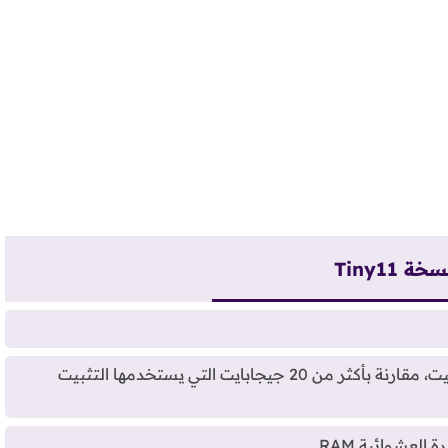
 Tiny11
تحتاج النسخة فقط لمساحة 8 جيجابايت بعد التثبيت، مقارنة بأكثر من 20 جيجابايت التي يستخدمها التثبيت