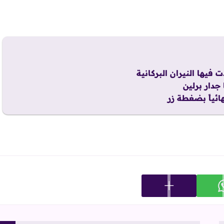
يها النيران البركانية
جدار برلين
عرض المزيد من خيارات المشاركة
ارك على whatsapp