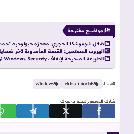
مواضيع مقترحة
شلال شوموشكا الحجري: معجزة جيولوجية تجمدت ف
الهروب المستحيل: القصة المأساوية لآخر ضحايا 
الطريقة الصحيحة لإيقاف Windows Security نهائياً بضغطة زر
الأقسام
video-tutorials
Windows
شارك الموضوع لتنفع به غيرك
شارك على facebook
شارك على x
شارك على telegram
ش