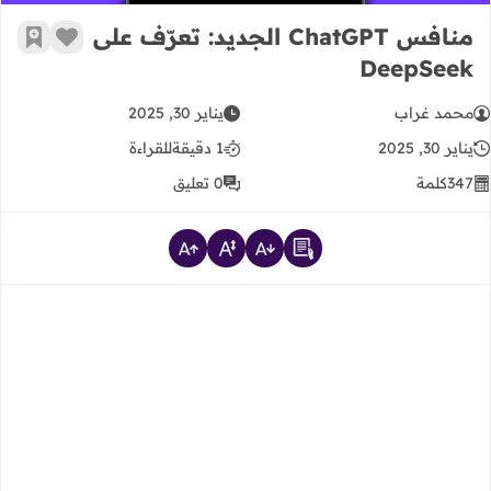
منافس ChatGPT الجديد: تعرّف على
زر الإعج
أضف إ
DeepSeek
محمد غراب
يناير 30, 2025
يناير 30, 2025
1 دقيقة
للقراءة
347
كلمة
0 تعليق