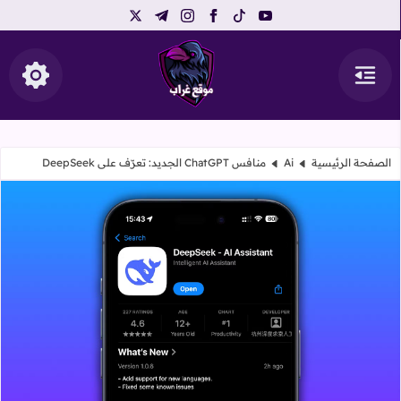
telegram
instagram
x
facebook
tiktok
youtube
القائمة
إظهار ال
موقع غراب
الصفحة الرئيسية
Ai
منافس ChatGPT الجديد: تعرّف على DeepSeek
منافس ChatGPT الجديد: تعرّف على DeepSeek