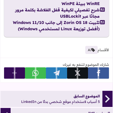
WinRE ببيئة WinPE
شرح تفصيلي لكيفية قفل الفلاشة بكلمة مرور
مجانًا عبر USBLockit
تثبيت Zorin OS 18 إلى جانب Windows 11/10
(أفضل توزيعة Linux لمستخدمي Windows)
الأقسام
Ai
شارك الموضوع لتنفع به غيرك
عرض المزي
شارك على facebook
شارك على x
شارك على telegram
شارك على whatsapp
الموضوع السابق
5 أسباب لاستخدام موقع شخصي بدلًا من LinkedIn