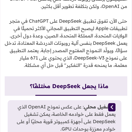
من OpenAI، ولكن بتكلفة تطوير أقل بكثير.
حتى الآن، تفوق تطبيق DeepSeek على ChatGPT في متجر
تطبيقات Apple ليصبح التطبيق المجاني الأكثر تحميلًا في
الولايات المتحدة، المملكة المتحدة، الصين، وعدة دول أخرى.
يعمل DeepSeek بنفس آلية روبوتات الدردشة المعتادة، تدخل
سؤالًا، ويولّد النموذج المفتوح المصدر إجابة. يعتمد التطبيق
على نموذج DeepSeek-V3، الذي يحتوي على 671 مليار
معلمة، ما يمنحه قدرة "التفكير" قبل حل أي مشكلة.
ماذا يجعل DeepSeek مختلفًا؟
التشغيل محلي
: على عكس نموذج OpenAI الذي
يعمل فقط على خوادمه الخاصة، يمكن تشغيل
DeepSeek على أجهزة كمبيوتر قوية محليًا أو على
خوادم معززة بوحدات GPU.