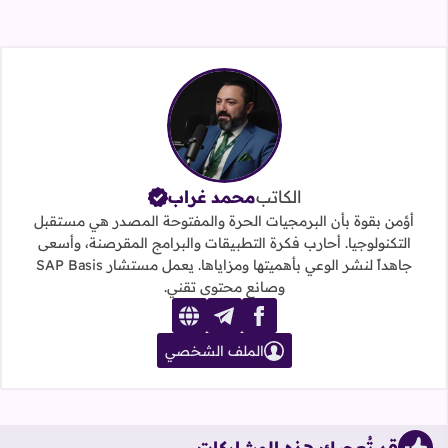
الكاتب
محمد غراب
أؤمن بقوة بأن البرمجيات الحرة والمفتوحة المصدر هي مستقبل
التكنولوجيا. أحارب فكرة التطبيقات والبرامج المقرصنة، وأسعى
جاهداً لنشر الوعي بأهميتها ومزاياها. يعمل مستشار SAP Basis
وصانع محتوى تقني.
website
telegram
facebook
الملف الشخصي
قد تُعجبك هذه المشاركات