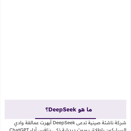
ما هو DeepSeek؟
شركة ناشئة صينية تدعى DeepSeek أبهرت عمالقة وادي
السيليكون بإطلاق روبوت دردشة ذكي ينافس أداء ChatGPT