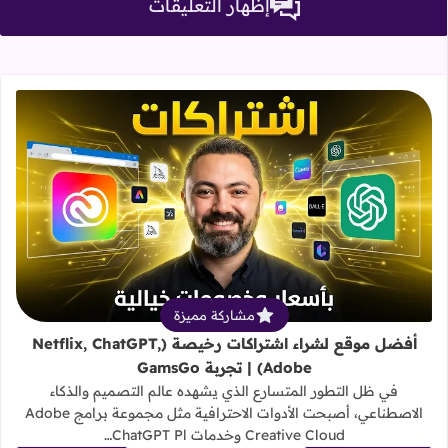
إظهار التعليقات
1. نأمل الحفاظ علي الذوق العام وآراء وتعليقات الغير.
3. تذكر، ما يلفظ من قول إلا لديه رقيب عتيد.
5. يمكنك نشر رابط صورة أو فيديو ليتم عرضها في التعليق.
4. يجب الالتزام التام بجميع قوانين
2. تجنب استخدام الكلمات البذيئة وتجنب أسلوب الهجوم والتجريح.
قراءة المزيد عن أفضل موقع لشراء اشتراكات رخيصة (atGPT, Adobe
مشاركة مميزة
أفضل موقع لشراء اشتراكات رخيصة (Netflix, ChatGPT,
Adobe) | تجربة GamsGo
في ظل التطور المتسارع الذي يشهده عالم التصميم والذكاء
الاصطناعي، أصبحت الأدوات الاحترافية مثل مجموعة برامج Adobe
Creative Cloud وخدمات ChatGPT Pl…