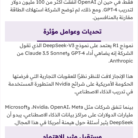
فقط، في حين أن OpenAI أنفقت أكثر من 100 مليون دولار
لتدريب GPT-4. ومع ذلك، لم توضح الشركة استهلاك الطاقة
مقارنة بالمنافسين.
تحديات وعوامل مؤثرة
نموذج R1 يعتمد على نموذج DeepSeek-V3 الذي تقول
الشركة إنه يضاهي أداء GPT-4 وClaude 3.5 Sonnet من
Anthropic.
هذا الإنجاز لافت للنظر نظرًا للعقوبات التجارية التي فرضتها
الحكومة الأمريكية على شرائح Nvidia المتطورة المستخدمة
في تدريب الذكاء الاصطناعي.
بينما تنفق شركات مثل Nvidia، OpenAI، Meta، وMicrosoft
مليارات الدولارات على مراكز بيانات الذكاء الاصطناعي، يبدو أن
DeepSeek يثير أسئلة حول هيمنة أمريكا في هذا المجال.
مستقبل مثير للاهتمام