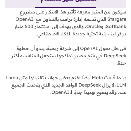
سيكون من المثير معرفة تأثير هذا الابتكار على مشروع
Stargate الذي تدعمه إدارة ترامب بالتعاون مع OpenAI،
Softbank، وOracle، والذي يهدف إلى استثمار 500 مليار
دولار لبناء بنية تحتية جديدة للذكاء الاصطناعي.
في ظل تحول OpenAI إلى شركة ربحية، يبدو أن خطوة
DeepSeek في فتح مصدر نماذجها ستجعل المنافسة أكثر
حدة.
بينما قامت Meta أيضًا بفتح بعض جوانب تقنياتها مثل Lama
LLM، لا يزال DeepSeek الوافد الجديد الذي يتحدث الجميع
عنه، وقد يصبح تهديدًا جديًا لـ OpenAI.