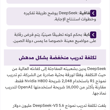
الشفافية
: DeepSeek يوضح طريقة تفكيره
وخطوات استنتاج الإجابة.
الرقابة
: بحكم كونه تطبيقًا صينيًا، يتم فرض رقابة
على مواضيع معينة خصوصا ما يمس دولة الصين.
تكلفة تدريب منخفضة بشكل مدهش
DeepSeek يدين بشعبيته المفاجئة إلى كفاءته العالية من
حيث التكلفة. وفقًا لورقة بحثية صادرة عن الشركة، تم تدريب
نموذج R1 باستخدام 2,048 شريحة Nvidia H800 فقط،
مقارنة بأكثر من 16,000 شريحة استخدمتها OpenAI لتدريب
نماذجها.
بلغت تكلفة تدريب نموذج DeepSeek-V3 5.6 مليون دولار