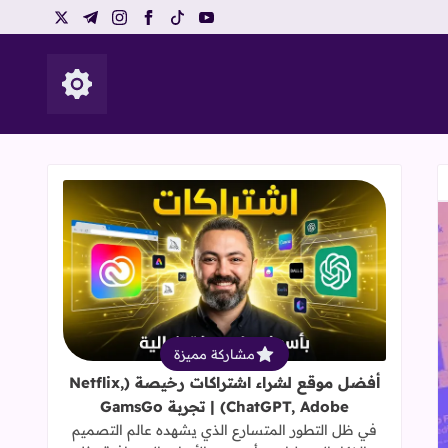
telegram
instagram
x
facebook
tiktok
youtube
إظهار الأزرار
قراءة المزيد عن أفضل موقع لشراء اشتراكات رخيصة (hatGPT, Adobe
مشاركة مميزة
أفضل موقع لشراء اشتراكات رخيصة (Netflix,
ChatGPT, Adobe) | تجربة GamsGo
في ظل التطور المتسارع الذي يشهده عالم التصميم