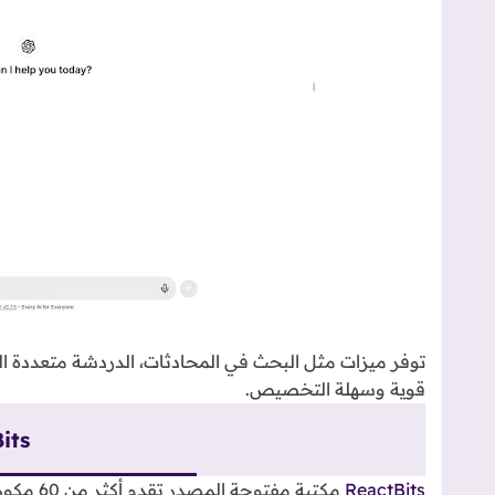
قوية وسهلة التخصيص.
its
ReactBits
مكتبة مفتوحة المصدر تقدم أكثر من 60 مكون React تفاعلي لتحسين تجربة المستخدم.