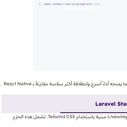
يتميز بمحرك dual-threaded وأدوات تعتمد على Rust، مما يمنحه أداءً أسرع وانطلاقة أكثر سلاسة مقارنةً بـ React Native
Laravel Sta
حزم بدء جاهزة لتطبيقات React وVue وLivewire مبنية باستخدام Tailwind CSS. تشمل هذه الحزم