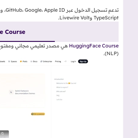
TypeScript وLivewire Volt.
e Course
HuggingFace Course
(NLP).