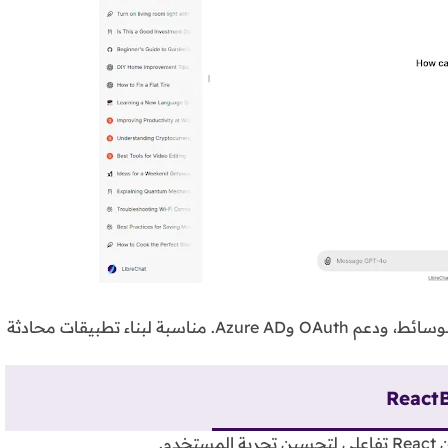
توفر ميزات مثل البحث في المحادثات، الدردشة متعددة الوسائط، ودعم OAuth وAzure AD. مناسبة لبناء تطبيقات محادثة
ReactB