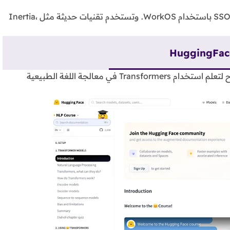
تدعم تسجيل الدخول عبر GitHub، Google، Apple ID، وSSO باستخدام WorkOS. وتستخدم تقنيات حديثة مثل Inertia،
HuggingFac
هي مصدر تعليمي مجاني ومفتوح لتعلم استخدام Transformers في معالجة اللغة الطبيعية