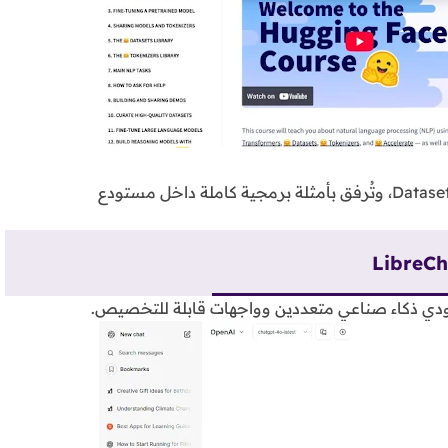
تغطي الدورة أدوات مثل Transformers وTokenizers وDatasets، وتُرفق بأمثلة برمجية كاملة داخل مستودع
LibreCh
ي ذكاء صناعي متعددين وواجهات قابلة للتخصيص.