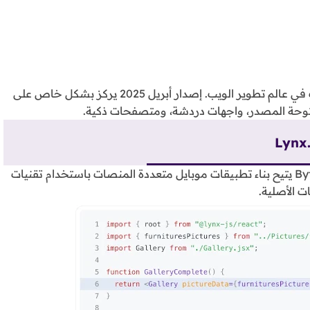
نقدم لكم باقة مميزة من أحدث الأدوات والموارد والتقنيات في عالم تطوير الويب. إصدار أبريل 2025 يركز بشكل خاص على
توحة المصدر، واجهات دردشة، ومتصفحات ذكية.
Lynx.
هو إطار عمل مفتوح المصدر من شركة ByteDance يتيح بناء تطبيقات موبايل متعددة المنصات باستخدام تقنيات