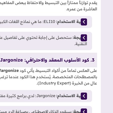
يقدم توازناً ممتازاً بين التبسيط والاحتفاظ ببعض المف
العاشرة من عمره.
كيفية الاستخدام:
ELI10: ما هي نماذج اللغات الكبيرة (Large Language Models)
النتيجة:
ستحصل على إجابة تحتوي على تفاصيل علم
التقنية.
3. كود الأسلوب المعقد والاحترافي: Jargonize
على العكس تماماً من أكواد التبسيط، يأتي كود
Jargonize
بالمصطلحات المتخصصة. يُستخدم هذا الكود عندما ترغب 
عالٍ من الخبرة (Industry Expert).
كيفية الاستخدام:
Jargonize: لدي برامج كثيرة مفتوحة وحاسوبي أصبح بط
النتيجة: