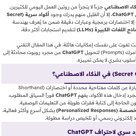
كاء الاصطناعي
جزءاً لا يتجزأ من روتين العمل اليومي للكثيرين.
ChatGPT
، إلا أن القليل منهم يدرك وجود
أكواد سرية (Secret
إلا اختصارات برمجية وعبارات دقيقة ضمن ما يُعرف بهندسة
ذج اللغات الكبيرة (LLMs)
لتقديم استجابات أكثر دقة،
نت تفوت على نفسك إمكانيات هائلة. في هذا المقال التقني
ChatGPT
من مجرد روبوت محادثة إلى
لوب بشري لا يمكن تمييزه.
الأكواد السرية في سياق الذكاء الاصطناعي التوليدي هي عبارة عن كلمات مفتاحية محددة أو اختصارات (Shorthand
ChatGPT
فوراً السياق المطلوب،
ن الحاجة إلى كتابة فقرات طويلة من التعليمات الوصفية.
Personalized Re)
بشكل أسرع وأكثر فعالية،
 إلكتروني رسمي، أو تلخيص دراسة مطولة.