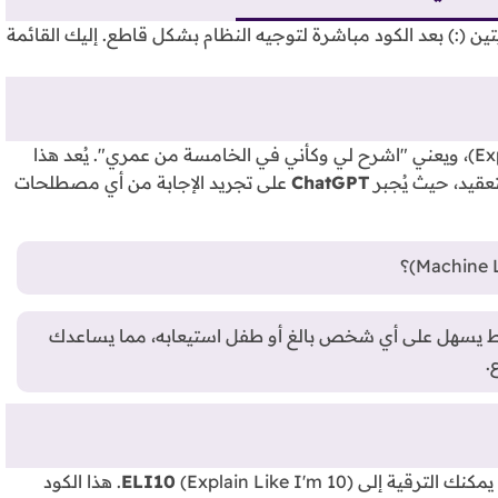
ن (:) بعد الكود مباشرة لتوجيه النظام بشكل قاطع. إليك القائمة
هو اختصار للعبارة الإنجليزية (Explain Like I'm 5)، ويعني "اشرح لي وكأني في الخامسة من عمري". يُعد هذا
لتعقيد، حيث يُجبر
ChatGPT
على تجريد الإجابة من أي مصطلحات
 يسهل على أي شخص بالغ أو طفل استيعابه، مما يساعدك
.
ELI10
(Explain Like I'm 10). هذا الكود