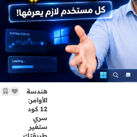
هندسة الأوامر: 12 كود سري ستغير طريقتك في استخدام ChatGPT
هندسة
زر الإ
أضف
الأوامر:
12 كود
سري
ستغير
طريقتك