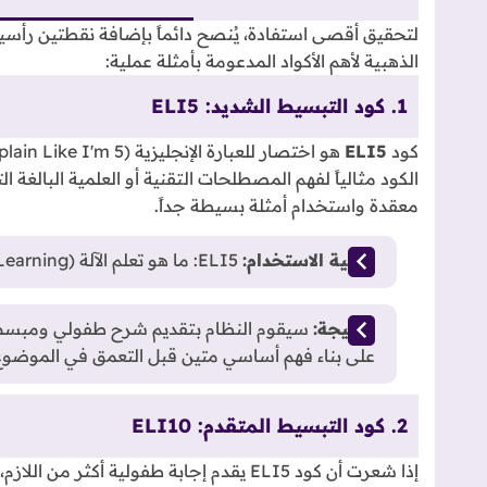
لتحقيق أقصى استفادة، يُنصح دائماً بإضافة نقطتين رأسيتي
الذهبية لأهم الأكواد المدعومة بأمثلة عملية:
1. كود التبسيط الشديد: ELI5
كود
ELI5
الكود مثالياً لفهم المصطلحات التقنية أو العلمية البالغة ا
معقدة واستخدام أمثلة بسيطة جداً.
كيفية الاستخدام:
ELI5: ما هو تعلم الآلة (Machine Learning)؟
النتيجة:
سيقوم النظام بتقديم شرح طفولي ومبسط
على بناء فهم أساسي متين قبل التعمق في الموضوع
2. كود التبسيط المتقدم: ELI10
إذا شعرت أن كود ELI5 يقدم إجابة طفولية أكثر من اللازم، يمكنك الترقية إلى