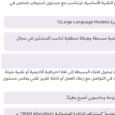
اهيم التقنية الأساسية، ليتناسب مع مستوى استيعاب شخص في
؟
ية مبسطة وهيكلة منطقية تناسب المبتدئين في مجال
ليحول لغتك البسيطة إلى لغة احترافية أكاديمية أو تقنية مليئة
في التواصل مع زملاء العمل أو كتابة تقرير تقني يعكس مستوى
يئاً.
سيقوم الذكاء الاصطناعي بصياغة الرد مستخدماً "استنزاف الذاكرة العشوائية (RAM allocation)" و