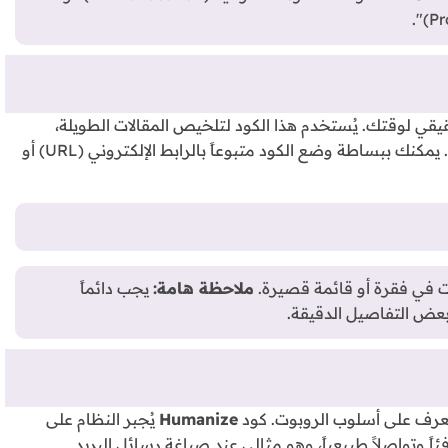
Too) هو المنقذ الحقيقي لوقتك. يُستخدم هذا الكود لتلخيص المقالات الطويلة،
الأبحاث العلمية، الأخبار، أو حتى شروط الاستخدام المعقدة. يمكنك ببساطة وضع الكود متبوعاً بالرابط الإلكتروني (URL) أو
ت في فقرة أو قائمة قصيرة.
ملاحظة هامة:
يجب دائماً
بعض التفاصيل الدقيقة.
تعرف على أسلوب الروبوت. كود
Humanize
يُجبر النظام على
ئاً وتواصلاً طبيعياً، وهو مثالي عند صياغة رسائل البريد