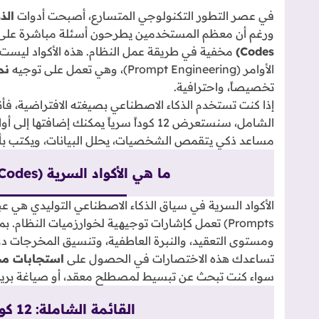
في عصر التطور التكنولوجي المتسارع، أصبحت أدوات
الذ
ورغم أن معظم المستخدمين يطرحون أسئلة مباشرة على
Codes)
مخفية في طريقة عمل النظام. هذه الأكواد ليست 
الأوامر (Prompt Engineering)، وهي تعمل على توجيه
نما
تخصيصاً، واحترافية.
إذا كنت تستخدم الذكاء الاصطناعي بصيغته الافتراضية، فأ
الشامل، سنستعرض 12 كوداً سرياً يمكنك إضافتها إلى أوامرك (Prompts) لتحويل
مساعد ذكي يتقمص الشخصيات، يحلل البيانات، ويكتب بأس
ما هي الأكواد السرية (Secret Codes) في الذكاء الاصطناعي؟
Prompts) تعمل كإشارات توجيهية لخوارزميات النظام. بمجرد إدخال هذه الأكواد، يفهم
ومستوى التعقيد، والنبرة العاطفية، وتنسيق المخرجات دو
تساعدك هذه الاختصارات في الحصول على
استجابات مخصصة (sponses
سواء كنت تبحث عن تبسيط لمصطلح معقد، أو صياغة بريد
القائمة الشاملة: 12 كود سري لاحتراف ChatGPT