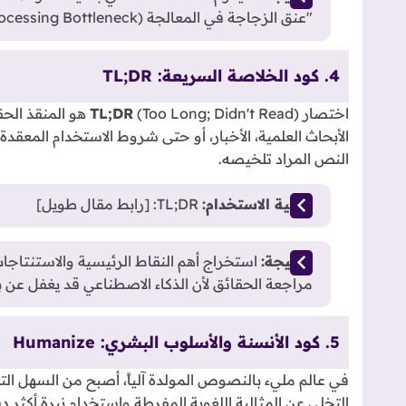
"عنق الزجاجة في المعالجة (Processing Bottleneck)".
4. كود الخلاصة السريعة: TL;DR
اختصار
TL;DR
( Long; Didn't Read
النص المراد تلخيصه.
كيفية الاستخدام:
TL;DR: [رابط مقال طويل]
النتيجة:
استخراج أهم النقاط الرئيسية والاستنتاجا
مراجعة الحقائق لأن الذكاء الاصطناعي قد يغفل عن 
5. كود الأنسنة والأسلوب البشري: Humanize
في عالم مليء بالنصوص المولدة آلياً، أصبح من السهل ال
التخلي عن المثالية اللغوية المفرطة واستخدام نبرة أكثر دف