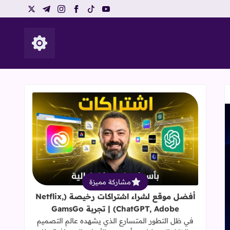
telegram
instagram
x
facebook
tiktok
youtube
إظهار الأزرار
قراءة المزيد عن أفضل موقع لشراء اشتراكات رخيصة (hatGPT, Adobe
مشاركة مميزة
أفضل موقع لشراء اشتراكات رخيصة (Netflix,
ChatGPT, Adobe) | تجربة GamsGo
في ظل التطور المتسارع الذي يشهده عالم التصميم