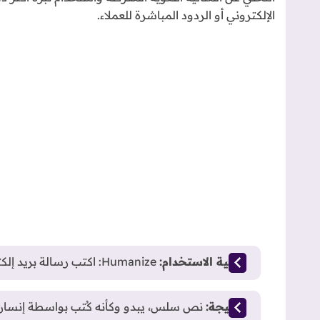
الإلكتروني أو الردود المباشرة للعملاء.
كيفية الاستخدام:
Humanize: اكتب رسالة بريد إلكتروني باردة (Cold Email) لعميل محتمل دون أن تبدو هجومياً.
النتيجة:
نص سلس، يبدو وكأنه كُتب بواسطة إنسان ح