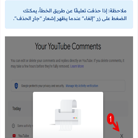
ملاحظة: إذا حذفت تعليقًا عن طريق الخطأ، يمكنك
الضغط على زر "إلغاء" عندما يظهر إشعار "جارٍ الحذف".