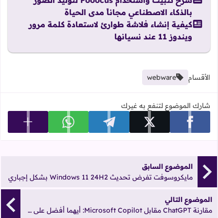
بالذكاء الاصطناعي مجاناً مدى الحياة
كيفية إنشاء فلاشة طوارئ لاستعادة كلمة مرور
ويندوز 11 عند نسيانها
الأقسام
webware
شارك الموضوع لتنفع به غيرك
عرض المزي
شارك على facebook
شارك على x
شارك على telegram
شارك على whatsapp
الموضوع السابق
مايكروسوفت تفرض تحديث Windows 11 24H2 بشكل إجباري
الموضوع التالي
مقارنة ChatGPT مقابل Microsoft Copilot: أيهما أفضل على Windows؟