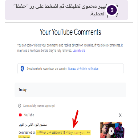
قم بتغيير محتوى تعليقك ثم اضغط على زر "حفظ"
لإتمام العملية.